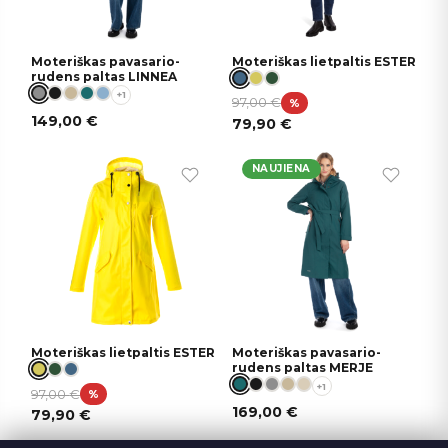
Moteriškas pavasario-
Moteriškas lietpaltis ESTER
rudens paltas LINNEA
+1
97,00
€
%
149,00
€
79,90
€
NAUJIENA
Moteriškas lietpaltis ESTER
Moteriškas pavasario-
rudens paltas MERJE
+1
97,00
€
%
169,00
€
79,90
€