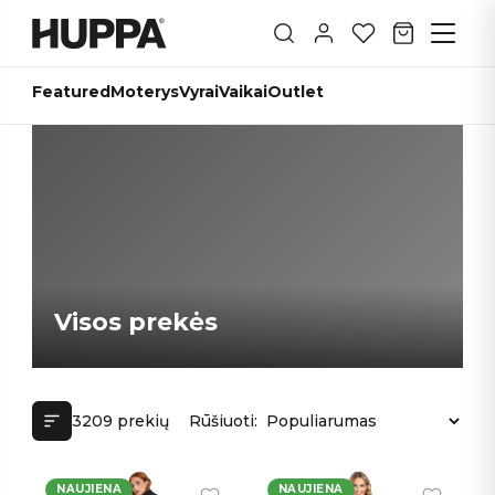
Featured
Moterys
Vyrai
Vaikai
Outlet
Visos prekės
3209 prekių
Rūšiuoti:
NAUJIENA
NAUJIENA