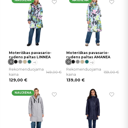
NAUJIENA
NAUJIENA
Moteriškas pavasario-
Moteriškas pavasario-
rudens paltas LINNEA
rudens paltas AMANEA
+1
+2
Rekomenduojama
Rekomenduojama
149,00
€
159,00
€
kaina
kaina
129,00
€
139,00
€
NAUJIENA