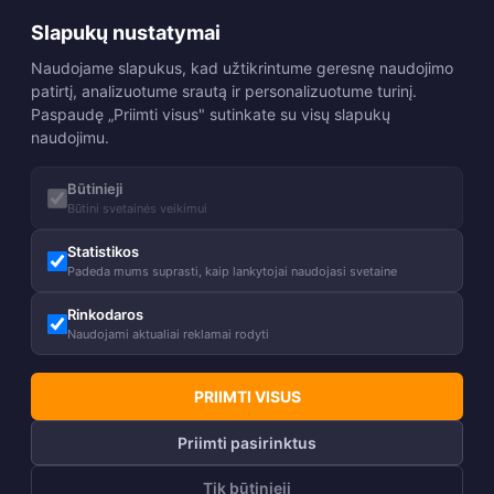
NAUJIENA
Slapukų nustatymai
Naudojame slapukus, kad užtikrintume geresnę naudojimo
patirtį, analizuotume srautą ir personalizuotume turinį.
Paspaudę „Priimti visus" sutinkate su visų slapukų
naudojimu.
Būtinieji
Būtini svetainės veikimui
Vyriškas paltas EVAR
Moteriškas paltas MERJE
+1
Statistikos
157,00
€
169,00
€
%
Padeda mums suprasti, kaip lankytojai naudojasi svetaine
119,00
€
Rinkodaros
Naudojami aktualiai reklamai rodyti
PRIIMTI VISUS
Priimti pasirinktus
Tik būtinieji