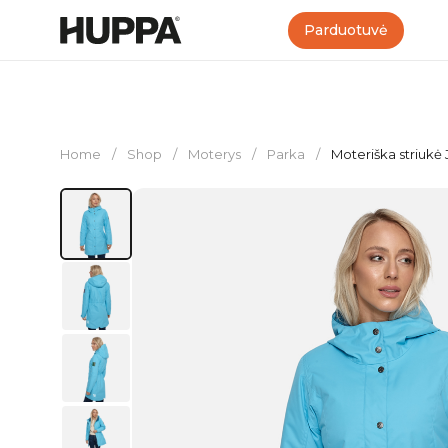
Parduotuvė
Home
/
Shop
/
Moterys
/
Parka
/
Moteriška striukė