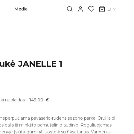
Media
LT
iukė JANELLE 1
iki nuolaidos:
149,00
€
eperpučiama pavasario-rudens sezono parka. Orui laidi
os dalis iš minkšto pamušalinio audinio. Reguliuojamas
enyje įsiūta guminė juostelė su fiksatoriais. Vandeniui