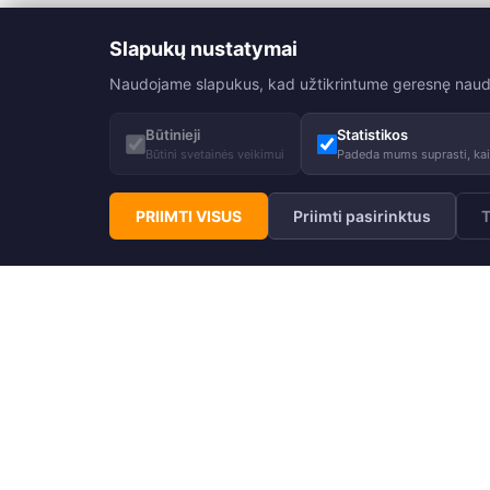
Slapukų nustatymai
Naudojame slapukus, kad užtikrintume geresnę naudoji
Būtinieji
Statistikos
Būtini svetainės veikimui
Padeda mums suprasti, kaip
PRIIMTI VISUS
Priimti pasirinktus
T
Prenumeruokite Huppa