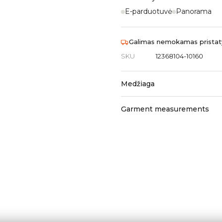
E-parduotuvė
Panorama
Galimas nemokamas pristaty
SKU
12368104-10160
Medžiaga
Garment measurements