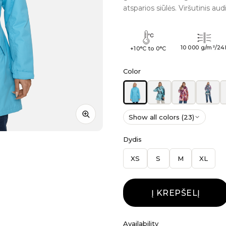
atsparios siūlės. Viršutinis a
10 000 g/m²/24
+10°C to 0°C
Color
Show all colors (23)
Dydis
XS
S
M
XL
Į KREPŠELĮ
Availability