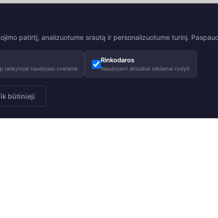
mo patirtį, analizuotume srautą ir personalizuotume turinį. Paspaudę
Rinkodaros
 lankytojai naudojasi svetaine
Naudojami aktualiai reklamai rodyti
ik būtinieji
 naujienlaiškį
Apie mus
Patarimai
Prenumeruoti
Mūsų istorija
Priežiūros pa
Mūsų atsakomybė
Dydžių lentel