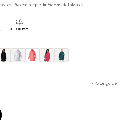
udinys su šviesą atspindinčiomis detalėmis.
h
10 000 mm
Size guide