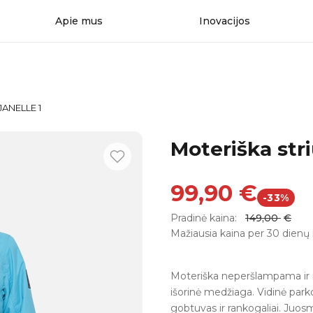
Apie mus
Inovacijos
 JANELLE 1
Moteriška str
99,90
€
-33%
Pradinė kaina:
149,00
€
Mažiausia kaina per 30 dienų 
Moteriška neperšlampama ir n
išorinė medžiaga. Vidinė park
gobtuvas ir rankogaliai. Juosm