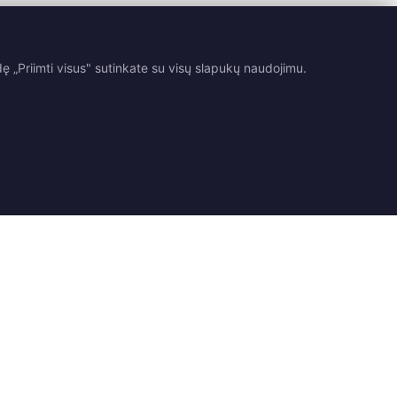
 „Priimti visus" sutinkate su visų slapukų naudojimu.
Teisinė informacija
Kontaktai
tarimai
Pristatymas
Susisiekite su mumis
ė
Grąžinimas ir keitimas
Rasti parduotuvę