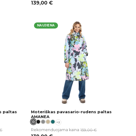
139,00
€
NAUJIENA
s paltas
Moteriškas pavasario-rudens paltas
AMANEA
+2
€
159,00
€
Rekomenduojama kaina