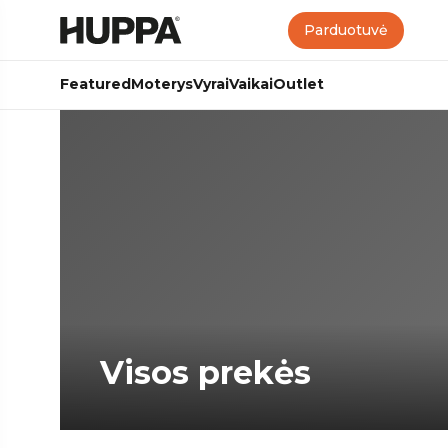
Parduotuvė
Featured
Moterys
Vyrai
Vaikai
Outlet
Visos prekės