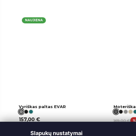
NAUJIENA
Vyriškas paltas EVAR
Moteriška
157,00
€
169,00
€
119,00
€
Slapukų nustatymai