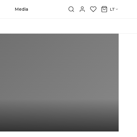
Media
LT