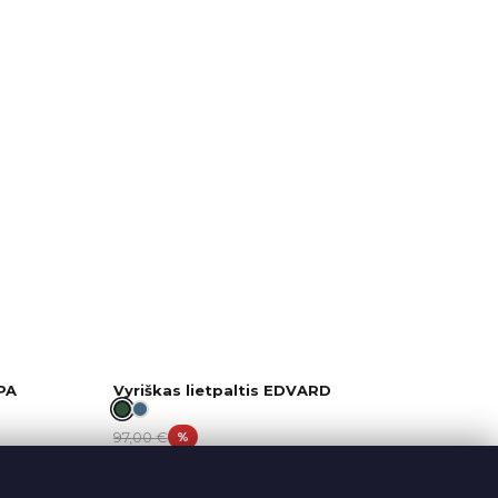
PA
Vyriškas lietpaltis EDVARD
97,00
€
%
79,90
€