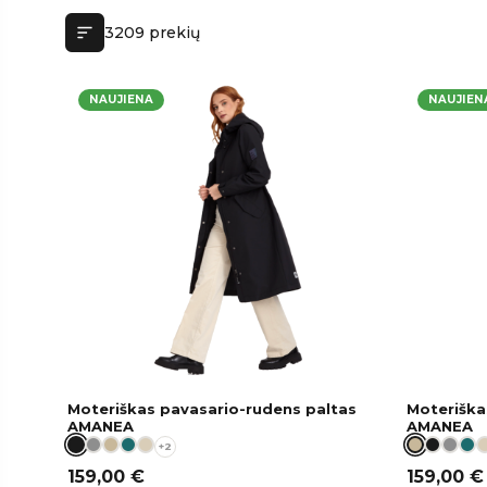
3209 prekių
NAUJIENA
NAUJIEN
Moteriškas pavasario-rudens paltas
Moteriška
AMANEA
AMANEA
+2
159,00
€
159,00
€