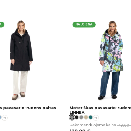
A
NAUJIENA
s pavasario-rudens paltas
Moteriškas pavasario-ruden
LINNEA
+1
+1
149,00
Rekomenduojama kaina
€