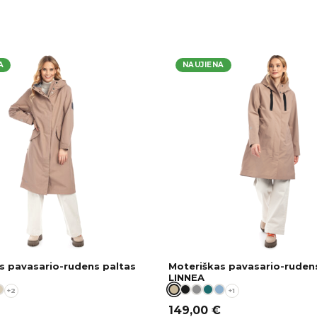
A
NAUJIENA
s pavasario-rudens paltas
Moteriškas pavasario-ruden
LINNEA
+2
+1
149,00
€