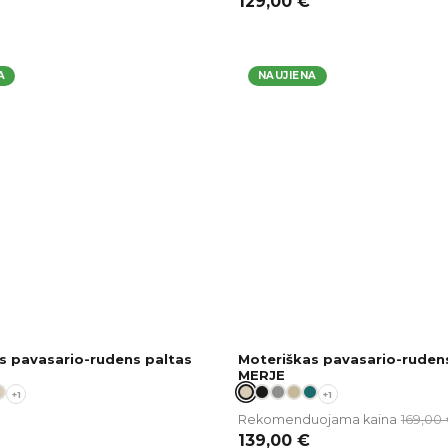
129,00
€
A
NAUJIENA
s pavasario-rudens paltas
Moteriškas pavasario-ruden
MERJE
+1
+1
169,00
Rekomenduojama kaina
139,00
€