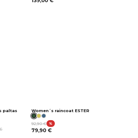
139,00
€
s paltas
Women´s raincoat ESTER
92,90
€
%
€
79,90
€