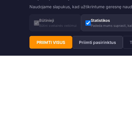
Naudojame slapukus, kad užtikrintume geresnę naudoji
Būtinieji
Statistikos
Būtini svetainės veikimui
Padeda mums suprasti, kaip
PRIIMTI VISUS
Priimti pasirinktus
T
200g
40g
Moteriška striukė FILIPPA
Moteriška
+10
99,00
€
Rekomenduojama kaina
155,00
€
79,90
€