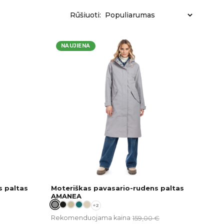
Rūšiuoti:
NAUJIENA
s paltas
Moteriškas pavasario-rudens paltas
AMANEA
+2
159,00
€
Rekomenduojama kaina