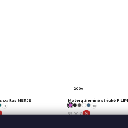
200g
s paltas MERJE
Moterų žieminė striukė FILIP
+1
+10
99,00
€
%
%
79,90
€