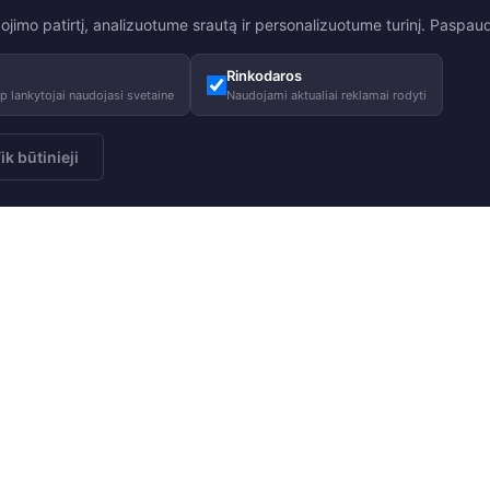
mo patirtį, analizuotume srautą ir personalizuotume turinį. Paspaudę
Rinkodaros
 lankytojai naudojasi svetaine
Naudojami aktualiai reklamai rodyti
ik būtinieji
 striukė JANELLE 1
+17